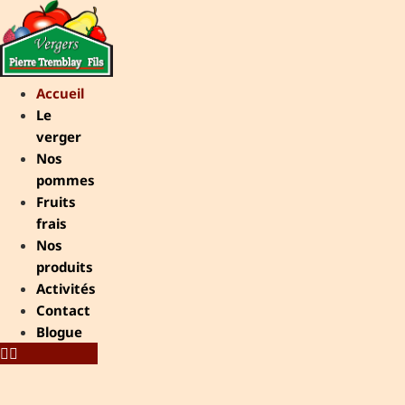
Aller
au
contenu
Accueil
Le
verger
Nos
pommes
Fruits
frais
Nos
produits
Activités
Contact
Blogue